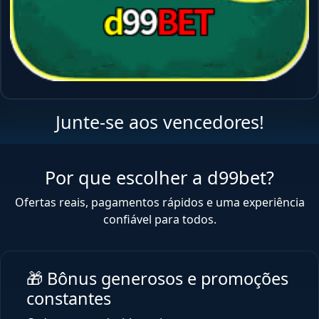
Junte-se aos vencedores!
Por que escolher a d99bet?
Ofertas reais, pagamentos rápidos e uma experiência
confiável para todos.
🎁 Bônus generosos e promoções
constantes