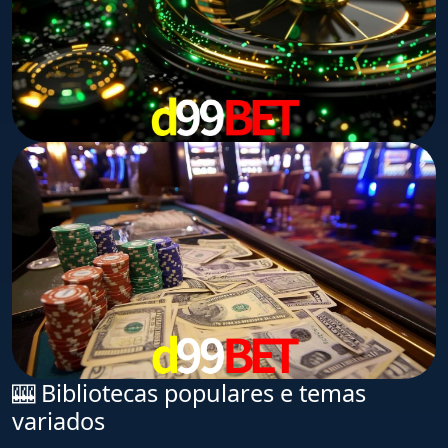
🎰 Bibliotecas populares e temas
variados