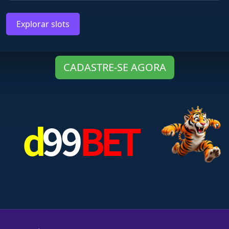
Explorar slots
CADASTRE-SE AGORA