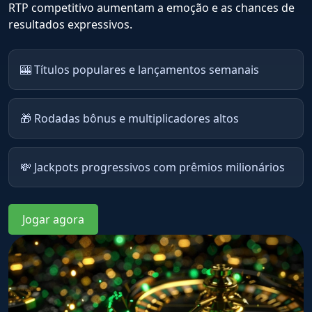
RTP competitivo aumentam a emoção e as chances de
resultados expressivos.
🎰 Títulos populares e lançamentos semanais
🎁 Rodadas bônus e multiplicadores altos
💸 Jackpots progressivos com prêmios milionários
Jogar agora