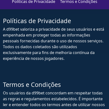
Políticas de Privacidade
Termos e Condições
Políticas de Privacidade
A d99bet valoriza a privacidade de seus usuários e está
empenhada em proteger todas as informações
pessoais fornecidas durante o uso de nossos serviços.
Todos os dados coletados são utilizados
exclusivamente para fins de melhoria contínua da
experiência de nossos jogadores.
Termos e Condições
Os usuários da d99bet concordam em respeitar todas
as regras e regulamentos estabelecidos. É importante
ler e entender todos os termos antes de utilizar nossos