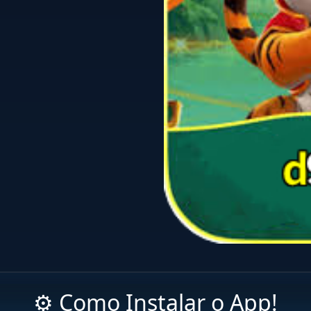
⚙️ Como Instalar o App!