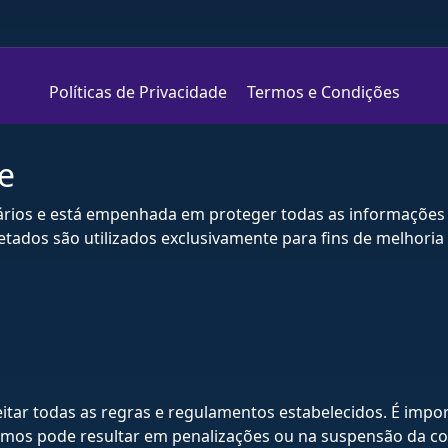
Políticas de Privacidade
Termos e Condições
de
uários e está empenhada em proteger todas as informações 
etados são utilizados exclusivamente para fins de melhoria
ar todas as regras e regulamentos estabelecidos. É impor
 termos pode resultar em penalizações ou na suspensão da co