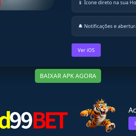
📱 Ícone direto na sua 
🔔 Notificações e abertu
Ver iOS
BAIXAR APK AGORA
A