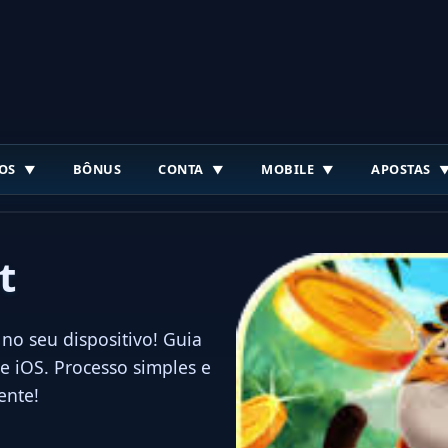
OS
BÔNUS
CONTA
MOBILE
APOSTAS
t
no seu dispositivo! Guia
e iOS. Processo simples e
ente!