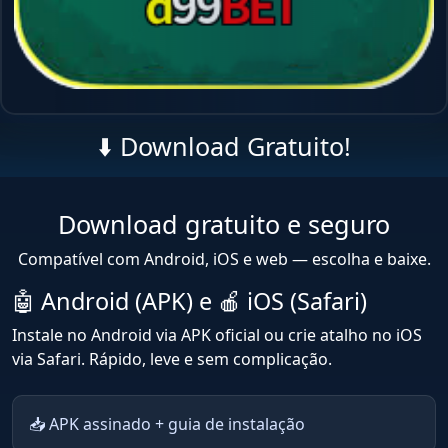
⬇️ Download Gratuito!
Download gratuito e seguro
Compatível com Android, iOS e web — escolha e baixe.
🤖 Android (APK) e 🍎 iOS (Safari)
Instale no Android via APK oficial ou crie atalho no iOS
via Safari. Rápido, leve e sem complicação.
📥 APK assinado + guia de instalação