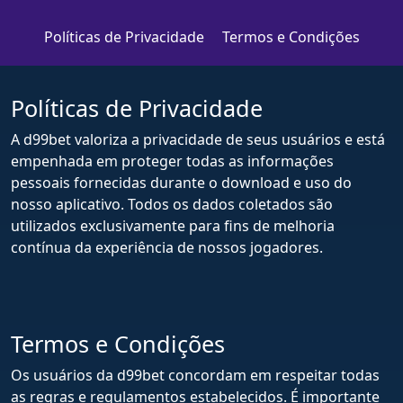
Políticas de Privacidade
Termos e Condições
Políticas de Privacidade
A d99bet valoriza a privacidade de seus usuários e está
empenhada em proteger todas as informações
pessoais fornecidas durante o download e uso do
nosso aplicativo. Todos os dados coletados são
utilizados exclusivamente para fins de melhoria
contínua da experiência de nossos jogadores.
Termos e Condições
Os usuários da d99bet concordam em respeitar todas
as regras e regulamentos estabelecidos. É importante