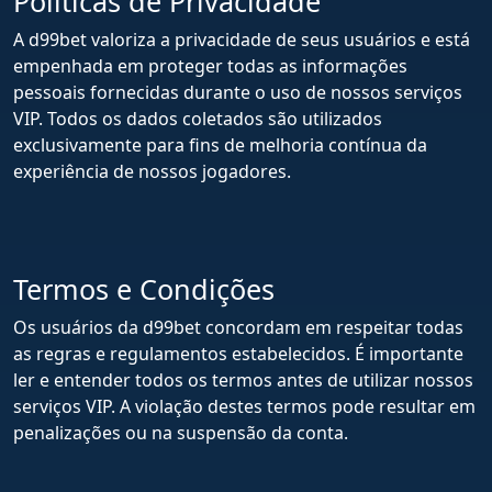
Políticas de Privacidade
A d99bet valoriza a privacidade de seus usuários e está
empenhada em proteger todas as informações
pessoais fornecidas durante o uso de nossos serviços
VIP. Todos os dados coletados são utilizados
exclusivamente para fins de melhoria contínua da
experiência de nossos jogadores.
Termos e Condições
Os usuários da d99bet concordam em respeitar todas
as regras e regulamentos estabelecidos. É importante
ler e entender todos os termos antes de utilizar nossos
serviços VIP. A violação destes termos pode resultar em
penalizações ou na suspensão da conta.