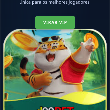
única para os melhores jogadores!
VIRAR VIP