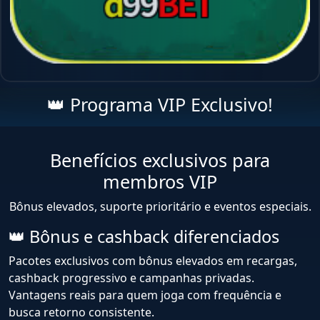
👑 Programa VIP Exclusivo!
Benefícios exclusivos para
membros VIP
Bônus elevados, suporte prioritário e eventos especiais.
👑 Bônus e cashback diferenciados
Pacotes exclusivos com bônus elevados em recargas,
cashback progressivo e campanhas privadas.
Vantagens reais para quem joga com frequência e
busca retorno consistente.