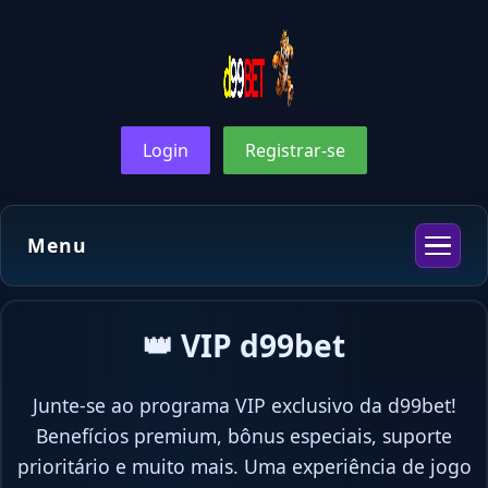
Login
Registrar-se
Menu
👑 VIP d99bet
Junte-se ao programa VIP exclusivo da d99bet!
Benefícios premium, bônus especiais, suporte
prioritário e muito mais. Uma experiência de jogo